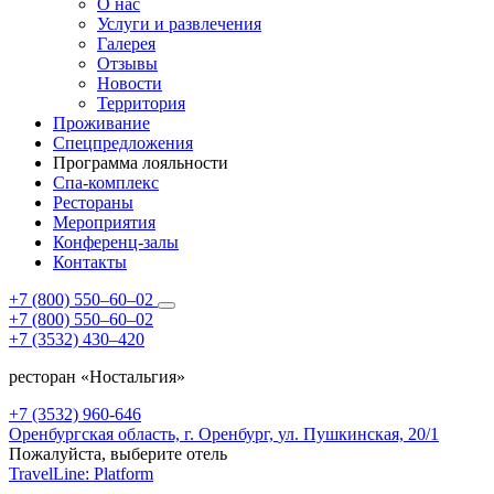
О нас
Услуги и развлечения
Галерея
Отзывы
Новости
Территория
Проживание
Спецпредложения
Программа лояльности
Спа-комплекс
Рестораны
Мероприятия
Конференц-залы
Контакты
+7 (800) 550‒60‒02
+7 (800) 550‒60‒02
+7 (3532) 430‒420
ресторан «Ностальгия»
+7 (3532) 960-646
Оренбургская область,
г. Оренбург,
ул. Пушкинская, 20/1
Пожалуйста, выберите отель
TravelLine: Platform