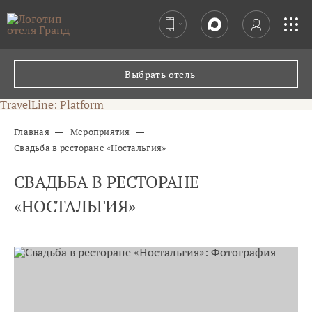
СПА-КОМПЛЕКС
Выбрать отель
РЕСТОРАНЫ
TravelLine: Platform
Главная
Мероприятия
МЕРОПРИЯТИЯ
Свадьба в ресторане «Ностальгия»
СВАДЬБА В РЕСТОРАНЕ
КОНФЕРЕНЦ-ЗАЛЫ
«НОСТАЛЬГИЯ»
КОНТАКТЫ